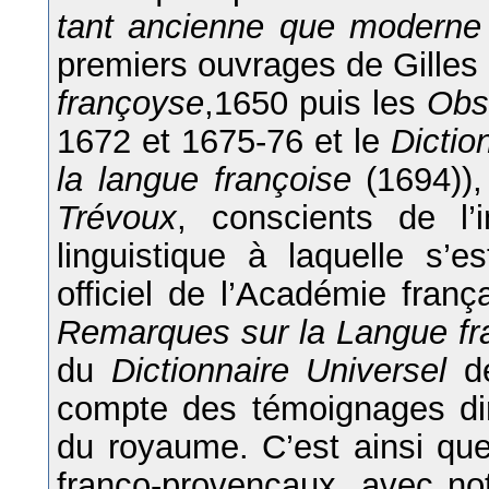
tant ancienne que moderne
premiers ouvrages de Gille
françoyse
,1650 puis les
Obs
1672 et 1675-76 et le
Dictio
la langue françoise
(1694)),
Trévoux
, conscients de l
linguistique à laquelle s’e
officiel de l’Académie fran
Remarques sur la Langue fr
du
Dictionnaire Universel
de
compte des témoignages dire
du royaume. C’est ainsi que
franco-provençaux, avec no