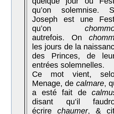
quelque jour ou Fes
qu’on solemnise. S
Joseph est une Fes
qu’on
chommo
autrefois. On
chom
les jours de la naissan
des Princes, de leu
entrées solemnelles.
Ce mot vient, sel
Menage, de
calmare
, q
a esté fait de
calmu
disant qu’il faudro
écrire
chaumer
, & ci