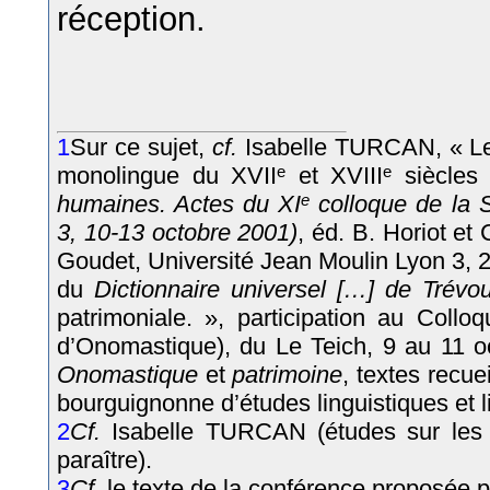
réception.
1
Sur ce sujet,
cf.
Isabelle TURCAN, « Les
monolingue du XVII
e
et XVIII
e
siècles
humaines. Actes du XI
e
colloque de la S
3, 10-13 octobre 2001)
, éd. B. Horiot et
Goudet, Université Jean Moulin Lyon 3, 2
du
Dictionnaire universel […] de Trévo
patrimoniale. », participation au Coll
d’Onomastique), du Le Teich, 9 au 11 o
Onomastique
et
patrimoine
, textes recue
bourguignonne d’études linguistiques et l
2
Cf.
Isabelle TURCAN (études sur les 
paraître).
3
Cf.
le texte de la conférence proposé