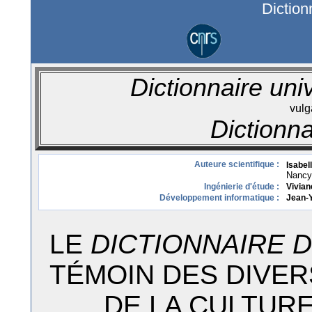
Diction
Dictionnaire univ
vulg
Dictionn
Auteure scientifique :
Isabel
Nancy
Ingénierie d'étude :
Vivian
Développement informatique :
Jean-Y
LE
DICTIONNAIRE 
TÉMOIN DES DIVER
DE LA CULTUR