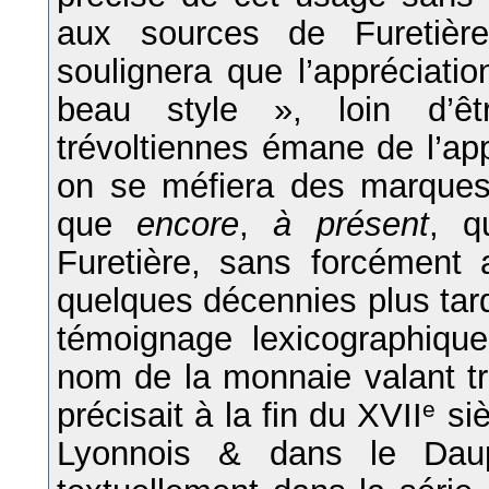
aux sources de Furetièr
soulignera que l’appréciatio
beau style », loin d’êt
trévoltiennes émane de l’a
on se méfiera des marques d
que
encore
,
à présent
, q
Furetière, sans forcément 
quelques décennies plus tard
témoignage lexicographiqu
nom de la monnaie valant tr
précisait à la fin du XVII
e
siè
Lyonnois & dans le Daup