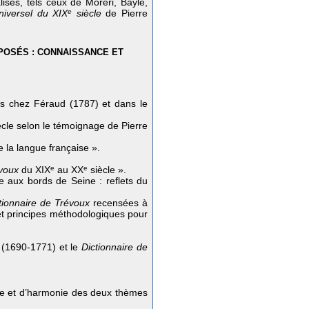
lisés, tels ceux de Moréri, Bayle,
niversel du XIX
e
siècle
de Pierre
POSÉS : CONNAISSANCE ET
rs chez Féraud (1787) et dans le
cle selon le témoignage de Pierre
de la langue française ».
évoux
du XIX
e
au XX
e
siècle ».
e aux bords de Seine : reflets du
tionnaire de Trévoux
recensées à
et principes méthodologiques pour
(1690-1771) et le
Dictionnaire de
que et d’harmonie des deux thèmes