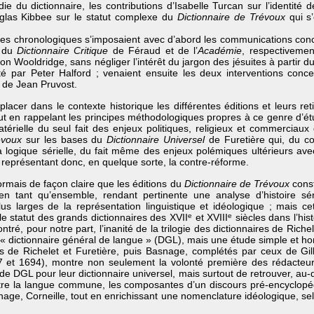
e du dictionnaire, les contributions d’Isabelle Turcan sur l’identité 
uglas Kibbee sur le statut complexe du
Dictionnaire de Trévoux
qui s’
es chronologiques s’imposaient avec d’abord les communications conc
 du
Dictionnaire Critique
de Féraud et de l’
Académie
, respectivemen
 Wooldridge, sans négliger l’intérêt du jargon des jésuites à partir d
té par Peter Halford ; venaient ensuite les deux interventions conc
 de Jean Pruvost.
replacer dans le contexte historique les différentes éditions et leurs ret
ut en rappelant les principes méthodologiques propres à ce genre d’ét
atérielle du seul fait des enjeux politiques, religieux et commerciaux
évoux
sur les bases du
Dictionnaire Universel
de Furetière qui, du c
 la logique sérielle, du fait même des enjeux polémiques ultérieurs ave
représentant donc, en quelque sorte, la contre-réforme.
rmais de façon claire que les éditions du
Dictionnaire de Trévoux
const
n tant qu’ensemble, rendant pertinente une analyse d’histoire sér
us larges de la représentation linguistique et idéologique ; mais 
e statut des grands dictionnaires des XVII
e
et XVIII
e
siècles dans l’hist
é, pour notre part, l’inanité de la trilogie des dictionnaires de Riche
e « dictionnaire général de langue » (DGL), mais une étude simple et honn
s de Richelet et Furetière, puis Basnage, complétés par ceux de G
 et 1694), montre non seulement la volonté première des rédacteurs
e DGL pour leur dictionnaire universel, mais surtout de retrouver, au-
 être la langue commune, les composantes d’un discours pré-encyclopéd
age, Corneille, tout en enrichissant une nomenclature idéologique, selo