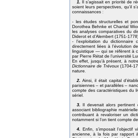
1.
Il s’agissait en priorité de r
soient leurs perspectives, qu’il s
connaissances :
- les études structurelles et p
Dorothea Behnke et Chantal Wion
les analyses comparatives du di
Diderot et d’Alembert (1751-1778
- l’exploitation du dictionnai
directement liées à l’évolution
linguistique — qui se réfèrent à 
par Pierre Rétat de l’université L
En effet, jusqu’à présent, à not
Dictionnaire de Trévoux
(1704-17
nature.
2.
Ainsi, il était capital d’éta
parisiennes – et parallèles – nan
compte des caractéristiques du li
sériel.
3.
Il devenait alors pertinent 
associant bibliographie matérielle
contribuant à revaloriser un dic
notamment si l’on tient compte de
4.
Enfin, s’imposait l’objectif
ancienne, à la fois par rapport à