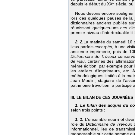
depuis le début du XX
e
siècle, où
Nous devons encore souligner l
lors des quelques pauses de la j
dictionnaires anciens publiés s
réunissant quelques-uns des dict
premier niveau d’intertextualité li
2. 2.
La matinée du samedi 16 oc
lieux parfois escarpés, à une visit
ancienne imprimerie, puis de 1
Dictionnaire de Trévoux
conservée
de visu
, certaines des affirmatio
même édition, par exemple pour l
les ateliers d’imprimeurs, etc. 
méthodologiques limités à la matéri
Jean Moulin, stagiaire de l’ass
patrimoine trévoltien, a participé 
III. LE BILAN DE CES JOURNÉE
1. Le bilan des acquis du c
selon trois points :
1. 1.
L’ensemble nourri et diver
rôle du
Dictionnaire de Trévoux
c
informationnel, lieu de transmiss
monographie sur cette somme que