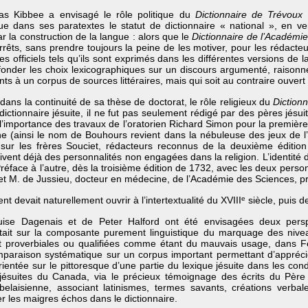
las Kibbee a envisagé le rôle politique du
Dictionnaire de Trévoux
q
 dans ses paratextes le statut de dictionnaire « national », en ve
r la construction de la langue : alors que le
Dictionnaire de l’Académie
rêts, sans prendre toujours la peine de les motiver, pour les rédacte
s officiels tels qu’ils sont exprimés dans les différentes versions de l
 fonder les choix lexicographiques sur un discours argumenté, raiso
ints à un corpus de sources littéraires, mais qui soit au contraire ouver
ns la continuité de sa thèse de doctorat, le rôle religieux du
Diction
ctionnaire jésuite, il ne fut pas seulement rédigé par des pères jésui
’importance des travaux de l’oratorien Richard Simon pour la première
ne (ainsi le nom de Bouhours revient dans la nébuleuse des jeux de l’
 sur les frères Souciet, rédacteurs reconnus de la deuxième éditio
rivent déjà des personnalités non engagées dans la religion. L’identité d
réface à l’autre, dès la troisième édition de 1732, avec les deux pers
 et M. de Jussieu, docteur en médecine, de l’Académie des Sciences, p
devait naturellement ouvrir à l’intertextualité du XVIII
e
siècle, puis de
uise Dagenais et de Peter Halford ont été envisagées deux perspe
ortait sur la composante purement linguistique du marquage des nive
et proverbiales ou qualifiées comme étant du mauvais usage, dans F
mparaison systématique sur un corpus important permettant d’appréci
ientée sur le pittoresque d’une partie du lexique jésuite dans les condi
jésuites du Canada, via le précieux témoignage des écrits du Père P
abelaisienne, associant latinismes, termes savants, créations verb
er les maigres échos dans le dictionnaire.