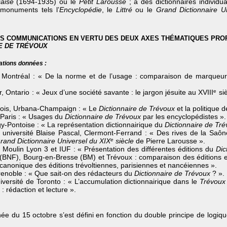
aise
(1694-1935) ou le
Petit Larousse
; à des dictionnaires individua
monuments tels l’
Encyclopédie
, le
Littré
ou le
Grand Dictionnaire U
DES COMMUNICATIONS EN VERTU DES DEUX AXES THÉMATIQUES PRO
E DE TRÉVOUX
ations données :
e Montréal : « De la norme et de l’usage : comparaison de marqueu
, Ontario : « Jeux d’une société savante : le jargon jésuite au XVIII
e
siè
linois, Urbana-Champaign : « Le
Dictionnaire de Trévoux
et la politique 
 Paris : « Usages du
Dictionnaire de Trévoux
par les encyclopédistes ».
gy-Pontoise : « La représentation dictionnairique du
Dictionnaire de Tr
 université Blaise Pascal, Clermont-Ferrand : « Des rives de la Saôn
rand Dictionnaire Universel du XIX
e
siècle
de Pierre Larousse ».
n Moulin Lyon 3 et IUF : « Présentation des différentes éditions du
Dic
(BNF), Bourg-en-Bresse (BM) et Trévoux : comparaison des éditions 
canonique des éditions trévoltiennes, parisiennes et nancéiennes ».
renoble : « Que sait-on des rédacteurs du
Dictionnaire de Trévoux
? ».
versité de Toronto : « L’accumulation dictionnairique dans le
Trévoux
 rédaction et lecture ».
e du 15 octobre s’est défini en fonction du double principe de logi