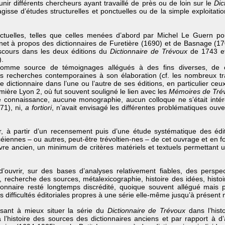
éunir différents chercheurs ayant travaillé de près ou de loin sur le
Dic
’agisse d’études structurelles et ponctuelles ou de la simple exploitat
onctuelles, telles que celles menées d’abord par Michel Le Guern po
et à propos des dictionnaires de Furetière (1690) et de Basnage (17
scours dans les deux éditions du
Dictionnaire de Trévoux
de 1743 et
).
re comme source de témoignages allégués à des fins diverses, de 
 des recherches contemporaines à son élaboration (cf. les nombreux 
ce dictionnaire dans l’une ou l’autre de ses éditions, en particulier 
umière Lyon 2, où fut souvent souligné le lien avec les
Mémoires
de Tré
re connaissance, aucune monographie, aucun colloque ne s’était inté
71), ni,
a fortiori
, n’avait envisagé les différentes problématiques ouv
blir, à partir d’un recensement puis d’une étude systématique des éditi
céiennes – ou autres, peut-être trévoltien-nes – de cet ouvrage et en 
vre ancien, un minimum de critères matériels et textuels permettant u
d’ouvrir, sur des bases d’analyses relativement fiables, des perspect
, recherche des sources, métalexicographie, histoire des idées, histoire 
tionnaire resté longtemps discrédité, quoique souvent allégué mais 
s difficultés éditoriales propres à une série elle-même jusqu’à présent
 visant à mieux situer la série du
Dictionnaire de Trévoux
dans l’hist
 l’histoire des sources des dictionnaires anciens et par rapport à d’au