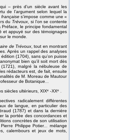
ui – près d’un siècle avant les
rtu de l’argument selon lequel la
 française
s’impose comme une «
urs du
Trévoux
, si l’on se contente
a Préface, le principe fondamental
nné et appuyé sur des témoignages
t sur le monde.
naire de Trévoux
, tout en montrant
tes. Après un rappel des analyses
 édition (1704), sans qu’on puisse
anonymat bien qu’il soit mort dès
n (1721), malgré la nébuleuse de
es rédacteurs est, de fait, ensuite
onnalités de M. Moreau de Mautour
rofesseur de Botanique...
s siècles ultérieurs, XIX
e
-XX
e
.
ctives radicalement différentes
aux de langue, en particulier des
éraud (1787) et dans la dernière
er la portée des concordances et
tions concrètes de son utilisation
ierre Philippe Potier... mélange
ales, calembours et jeux de mots,