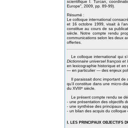
scientifique I. Turcan, coordina
Europe", 2009, pp. 89-99).
Résumé :
Le colloque international consa
et 16 octobre 1999, visait à l’an
constitue au cours de sa publicat
siècle. Notre compte rendu prop
communications selon les deux axe
offertes.
Le colloque international qui
Dictionnaire universel françois et
en lexicographie historique et en m
— en particulier — des enjeux pol
Il paraissait donc important de 
qu’il constitue dans une micro-dia
du XVIII
e
siècle.
Le présent compte rendu se dév
- une présentation des objectifs d
- une synthèse des principaux ap
- un bilan des acquis du colloque 
I. LES PRINCIPAUX OBJECTIFS