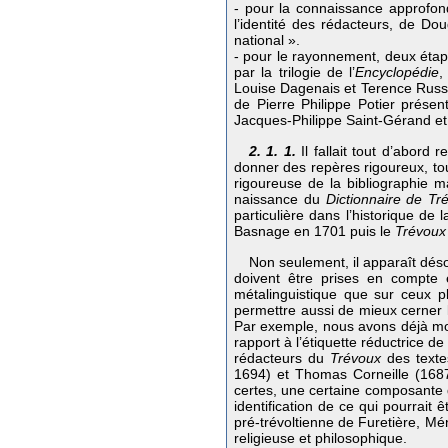
- pour la connaissance approfondi
l’identité des rédacteurs, de Do
national ».
- pour le rayonnement, deux étap
par la trilogie de l’
Encyclopédie
,
Louise Dagenais et Terence Russon
de Pierre Philippe Potier présen
Jacques-Philippe Saint-Gérand et
2. 1. 1.
Il fallait tout d’abord 
donner des repères rigoureux, to
rigoureuse de la bibliographie m
naissance du
Dictionnaire de Tr
particulière dans l’historique de
Basnage en 1701 puis le
Trévoux
Non seulement, il apparaît déso
doivent être prises en compte e
métalinguistique que sur ceux pl
permettre aussi de mieux cerner l
Par exemple, nous avons déjà montr
rapport à l’étiquette réductrice d
rédacteurs du
Trévoux
des texte
1694) et Thomas Corneille (1687
certes, une certaine composante d
identification de ce qui pourrait
pré-trévoltienne de Furetière, Mén
religieuse et philosophique.