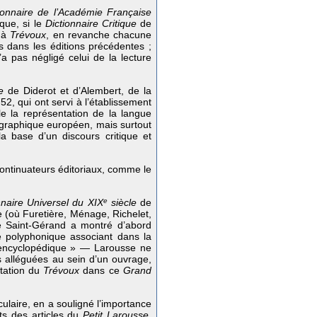
ionnaire de l’Académie Française
que, si le
Dictionnaire Critique
de
t à
Trévoux
, en revanche chacune
s dans les éditions précédentes ;
a pas négligé celui de la lecture
e
de Diderot et d’Alembert, de la
2, qui ont servi à l’établissement
 la représentation de la langue
ographique européen, mais surtout
a base d’un discours critique et
ontinuateurs éditoriaux, comme le
naire Universel du XIX
e
siècle
de
e (où Furetière, Ménage, Richelet,
pe Saint-Gérand a montré d’abord
ie polyphonique associant dans la
e encyclopédique » — Larousse ne
es alléguées au sein d’un ouvrage,
ntation du
Trévoux
dans ce
Grand
iculaire, en a souligné l’importance
ts des articles du
Petit Larousse
,