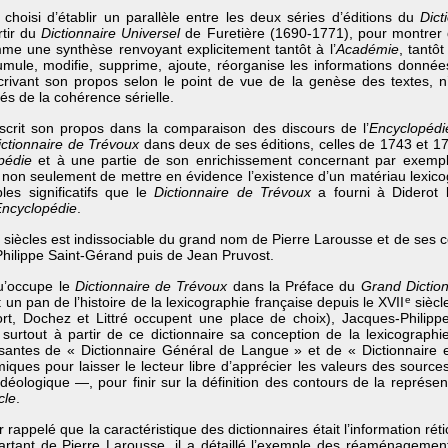
hoisi d’établir un parallèle entre les deux séries d’éditions du
Dict
rtir du
Dictionnaire
Universel
de Furetière (1690-1771), pour montrer 
me une synthèse renvoyant explicitement tantôt à l’
Académie
, tantô
ule, modifie, supprime, ajoute, réorganise les informations donnée
ivant son propos selon le point de vue de la genèse des textes, n’
lés de la cohérence sérielle.
nscrit son propos dans la comparaison des discours de l’
Encyclopédi
ictionnaire
de Trévoux
dans deux de ses éditions, celles de 1743 et 175
pédie
et à une partie de son enrichissement concernant par exemple
 non seulement de mettre en évidence l’existence d’un matériau lexic
es significatifs que le
Dictionnaire de Trévoux
a fourni à Diderot l
ncyclopédie
.
siècles est indissociable du grand nom de Pierre Larousse et de ses c
hilippe Saint-Gérand puis de Jean Pruvost.
qu’occupe le
Dictionnaire de Trévoux
dans la Préface du
Grand Diction
un pan de l’histoire de la lexicographie française depuis le XVII
e
siècl
ort, Dochez et Littré occupent une place de choix), Jacques-Philip
urtout à partir de ce dictionnaire sa conception de la lexicograph
santes de « Dictionnaire Général de Langue » et de « Dictionnair
iques pour laisser le lecteur libre d’apprécier les valeurs des sourc
éologique —, pour finir sur la définition des contours de la représe
cle
.
 rappelé que la caractéristique des dictionnaires était l’information rét
 partant de Pierre Larousse, il a détaillé l’exemple des réaménagemen