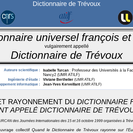
Dictionnaire de Trévoux
onnaire universel françois et 
vulgairement appellé
Dictionnaire de Trévoux
Auteure scientifique :
: Professeur des Universités à la Fac
Isabelle Turcan
Nancy2 (UMR ATILF)
Ingénierie d'étude :
Viviane Berthelier
(UMR ATILF)
ppement informatique :
Jean-Yves Kerveillant
(UMR ATILF)
ET RAYONNEMENT DU
DICTIONNAIRE 
T APPELÉ DICTIONNAIRE DE TRÉVO
URCAN des Journées Internationales des 15 et 16 octobre 1999 organisées à Trévo
ouvrage collectif
Quand le Dictionnaire de Trévoux rayonne sur l'E