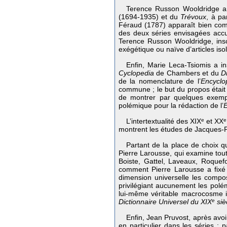
Terence Russon Wooldridge a c
(1694-1935) et du
Trévoux
, à pa
Féraud (1787) apparaît bien com
des deux séries envisagées accum
Terence Russon Wooldridge, inscr
exégétique ou naïve d’articles iso
Enfin, Marie Leca-Tsiomis a i
Cyclopedia
de Chambers et du
D
de la nomenclature de l’
Encyclo
commune ; le but du propos était
de montrer par quelques exempl
polémique pour la rédaction de l’
E
L’intertextualité des XIX
e
et XX
e
montrent les études de Jacques-P
Partant de la place de choix 
Pierre Larousse, qui examine tout 
Boiste, Gattel, Laveaux, Roquef
comment Pierre Larousse a fixé s
dimension universelle les compo
privilégiant aucunement les polém
lui-même véritable macrocosme id
Dictionnaire Universel
du XIX
e
siè
Enfin, Jean Pruvost, après avoir
en particulier dans les séries :