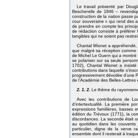
Le travail présenté par Doug
Bescherelle de 1846 – revendique
construction de la nation passe pa
cour souveraine » qui rend des ar
de prendre en compte les principe
de rédaction consiste à préférer
tangibles qui ne soient pas restre
Chantal Wionet a appréhendé, da
que malgré sa réception comme di
de Michel Le Guern qui a montré l
se polariser sur sa seule person
1702), Chantal Wionet a insisté
contributions dans laquelle s’insc
progressivement dévoilée d’une P
de l’Académie des Belles-Lettres
2. 1. 2.
Le thème du rayonnement 
Avec les contributions de Lo
d’intertextualité. La première p
expressions familières, basses 
édition du
Trévoux
(1771), la co
discordances. La seconde était or
au quotidien dans les couvents 
particulier, digne de la verve r
ensemble dont il resterait à traqu