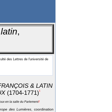
latin
,
ulté des Lettres de l'université de
FRANÇOIS & LATIN
UX
(1704-1771)
1
ux en la salle du Parlement
2
urope des Lumières
, coordination