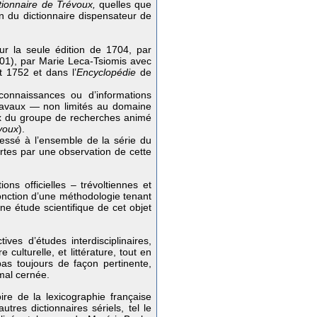
tionnaire de Trévoux,
quelles que
ion du dictionnaire dispensateur de
ur la seule édition de 1704, par
01), par Marie Leca-Tsiomis avec
 1752 et dans l’
Encyclopédie
de
connaissances ou d’informations
travaux — non limités au domaine
ceux du groupe de recherches animé
voux
).
ressé à l’ensemble de la série du
ertes par une observation de cette
ons officielles – trévoltiennes et
fonction d’une méthodologie tenant
ne étude scientifique de cet objet
ives d’études interdisciplinaires,
culturelle, et littérature, tout en
pas toujours de façon pertinente,
 mal cernée.
oire de la lexicographie française
tres dictionnaires sériels, tel le