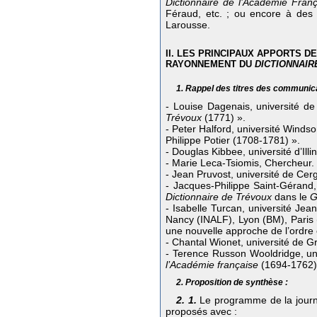
Dictionnaire de l’Académie Franç
Féraud, etc. ; ou encore à des 
Larousse.
II. LES PRINCIPAUX APPORTS 
RAYONNEMENT DU
DICTIONNAIR
1. Rappel des titres des communic
- Louise Dagenais, université d
Trévoux
(1771) ».
- Peter Halford, université Windsor
Philippe Potier (1708-1781) ».
- Douglas Kibbee, université d’Il
- Marie Leca-Tsiomis, Chercheur.
- Jean Pruvost, université de Cer
- Jacques-Philippe Saint-Gérand,
Dictionnaire de Trévoux
dans le
G
- Isabelle Turcan, université Jea
Nancy (INALF), Lyon (BM), Paris 
une nouvelle approche de l’ordre 
- Chantal Wionet, université de G
- Terence Russon Wooldridge, uni
l’Académie française
(1694-1762) :
2. Proposition de synthèse :
2. 1.
Le programme de la journé
proposés avec :