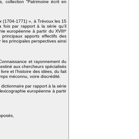
, collection "Patrimoine écrit en
x
(1704-1771) », à Trévoux les 15
 fois par rapport à la série qu’il
phie européenne à partir du XVIII
e
principaux apports effectifs des
les principales perspectives ainsi
« Connaissance et rayonnement du
estiné aux chercheurs spécialisés
vre et l’histoire des idées, du fait
emps méconnu, voire discrédité.
 dictionnaire par rapport à la série
a lexicographie européenne à partir
oposés,