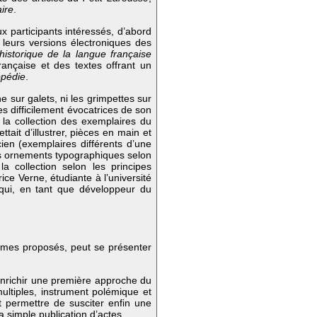
aire
.
 participants intéressés, d’abord
 leurs versions électroniques des
 historique de la langue française
rançaise et des textes offrant un
opédie
.
 sur galets, ni les grimpettes sur
ces difficilement évocatrices de son
a collection des exemplaires du
ait d’illustrer, pièces en main et
ncien (exemplaires différents d’une
es ornements typographiques selon
la collection selon les principes
rice Verne, étudiante à l’université
 qui, en tant que développeur du
hèmes proposés, peut se présenter
 enrichir une première approche du
tiples, instrument polémique et
it permettre de susciter enfin une
la simple publication d’actes.