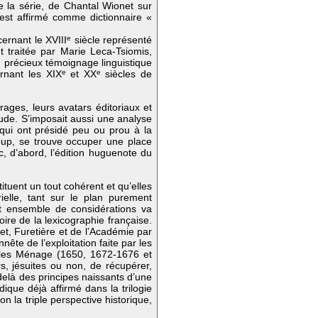
de la série, de Chantal Wionet sur
est affirmé comme dictionnaire «
ernant le XVIII
e
siècle représenté
t traitée par Marie Leca-Tsiomis,
u précieux témoignage linguistique
ernant les XIX
e
et XX
e
siècles de
irages, leurs avatars éditoriaux et
ude. S’imposait aussi une analyse
 qui ont présidé peu ou prou à la
oup, se trouve occuper une place
c, d’abord, l’édition huguenote du
ituent un tout cohérent et qu’elles
ielle, tant sur le plan purement
cet ensemble de considérations va
oire de la lexicographie française.
let, Furetière et de l’Académie par
ête de l’exploitation faite par les
illes Ménage (1650, 1672-1676 et
, jésuites ou non, de récupérer,
delà des principes naissants d’une
ique déjà affirmé dans la trilogie
n la triple perspective historique,