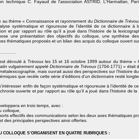
tion technique C. Fayaud de l'association ASTRID, L'Harmattan, Paris
cré au thème « Connaissance et rayonnement du
Dictionnaire de Trévou
alyse systématique et rigoureuse de l’identité de ce dictionnaire à la
ion et par rapport au rôle qu’il a joué dans l’histoire de la lexicogra
ose une présentation des objectifs du colloque, une synthèse des 
s thématiques proposés et un bilan des acquis du colloque ouvert sur 
 s’est déroulé à Trévoux les 15 et 16 octobre 1999 autour du thème 
 latin vulgairement appelé Dictionnaire de Trévoux
(1704-1771) » était d
étalexicographie, mais ouvrait aussi des perspectives sur l’histoire du li
émiques que recèle cette série d’éditions d’un dictionnaire resté longt
s’intéresser enfin de façon systématique et rigoureuse à l’identité de ce
chronie ouverte et par rapport au rôle qu’il a joué dans l’histoire de l
eloppera en trois temps, avec :
u colloque,
ports effectifs des communications selon les deux axes thématiques pr
et des principales perspectives ainsi offertes.
 DU COLLOQUE S’ORGANISENT EN QUATRE RUBRIQUES :