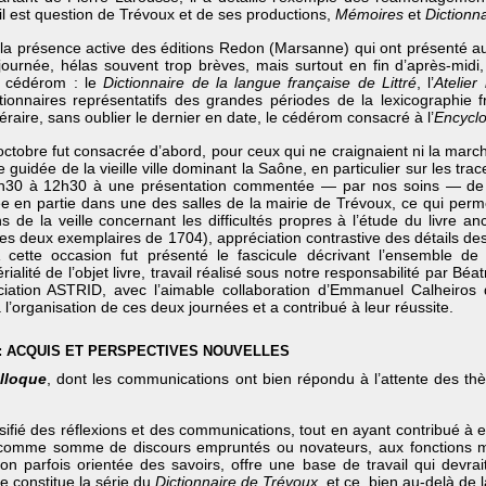
 il est question de Trévoux et de ses productions,
Mémoires
et
Dictionn
a présence active des éditions Redon (Marsanne) qui ont présenté aux
ournée, hélas souvent trop brèves, mais surtout en fin d’après-midi,
ur cédérom : le
Dictionnaire de la langue française de Littré
, l’
Atelier
ionnaires représentatifs des grandes périodes de la lexicographie f
ttéraire, sans oublier le dernier en date, le cédérom consacré à l’
Encycl
tobre fut consacrée d’abord, pour ceux qui ne craignaient ni la marche
e guidée de la vieille ville dominant la Saône, en particulier sur les tra
0h30 à 12h30 à une présentation commentée — par nos soins — de l
 en partie dans une des salles de la mairie de Trévoux, ce qui permett
ns de la veille concernant les difficultés propres à l’étude du livre a
es deux exemplaires de 1704), appréciation contrastive des détails d
A cette occasion fut présenté le fascicule décrivant l’ensemble de 
alité de l’objet livre, travail réalisé sous notre responsabilité par Béat
ociation ASTRID, avec l’aimable collaboration d’Emmanuel Calheiros
à l’organisation de ces deux journées et a contribué à leur réussite.
S : ACQUIS ET PERSPECTIVES NOUVELLES
olloque
, dont les communications ont bien répondu à l’attente des t
sifié des réflexions et des communications, tout en ayant contribué à
omme somme de discours empruntés ou novateurs, aux fonctions mul
ion parfois orientée des savoirs, offre une base de travail qui devra
 constitue la série du
Dictionnaire de Trévoux
, et ce, bien au-delà de 